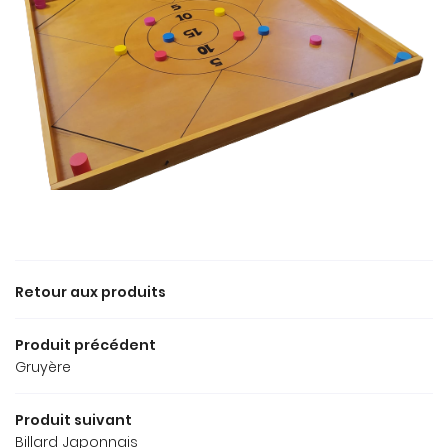
MARIAGES
LOCATIONS
ELIER DU BALLON
RESTEZ INFOR
GALERIE
INSCRIPTION NEWS
AVIS
ACTUALITÉS
REJOIGNEZ-NOUS
CONTACT
Retour aux produits
Produit précédent
Gruyère
Produit suivant
Billard Japonnais