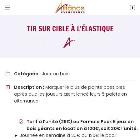


4 Allée Evariste Gallois
18 000 Bourges
TIR SUR CIBLE À L'ÉLASTIQUE
02 48 24 76 19
Catégorie :
Jeux en bois

Description :
Marquer le plus de points possibles

après que les joueurs aient lancé leurs 5 palets en
Adresse email de réception

alternance.
Newsletter à recevoir

Tarif à l'unité (25€) ou Formule Pack 6 jeux en
En cochant cette case, vous consentez à recevoir nos propositions
bois géants en location à 120€, soit 20€ l'unité.
commerciales à l'adresse email indiqué ci-dessus. Vous pouvez vous
désinscrire à tout moment en utilisant
le formulaire de désinscription
.
► Journée en semaine à 25€ ou 120€ le pack