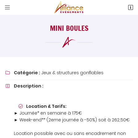


4 Allée Evariste Gallois
18 000 Bourges
MINI BOULES
02 48 24 76 19
Catégorie :
Jeux & structures gonflables

Description :

Adresse email de réception

Location & Tarifs:
Newsletter à recevoir

► Journée* en semaine à 175€
► Week-end** (2eme journée à -50%) soit à 262,50€
En cochant cette case, vous consentez à recevoir nos propositions
commerciales à l'adresse email indiqué ci-dessus. Vous pouvez vous
désinscrire à tout moment en utilisant
le formulaire de désinscription
.
Location possible avec ou sans encadrement non