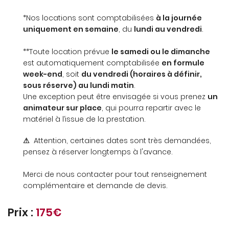
*Nos locations sont comptabilisées
à la journée
uniquement en semaine
, du
lundi au vendredi
.
**Toute location prévue
le samedi ou le dimanche
est automatiquement comptabilisée
en formule
week-end
, soit
du vendredi (horaires à définir,
sous réserve) au lundi matin
.
Une exception peut être envisagée si vous prenez
un
UNE QUESTION
animateur sur place
, qui pourra repartir avec le
ACCUEIL
matériel à l’issue de la prestation.
ANIMATIONS
⚠
Attention, certaines dates sont très demandées,
02 48 24 76 1
pensez à réserver longtemps à l'avance.
OFESSIONNELS
Merci de nous contacter pour tout renseignement
MARIAGES
complémentaire et demande de devis.
LOCATIONS
Prix :
175€
ELIER DU BALLON
RESTEZ INFOR