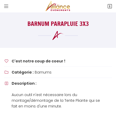


4 Allée Evariste Gallois
18 000 Bourges
BARNUM PARAPLUIE 3X3
02 48 24 76 19
C'est notre coup de coeur !

Catégorie :
Barnums

Adresse email de réception

Description :

Newsletter à recevoir

Aucun outil n'est nécessaire lors du
montage/démontage de la Tente Pliante qui se
En cochant cette case, vous consentez à recevoir nos propositions
fait en moins d'une minute.
commerciales à l'adresse email indiqué ci-dessus. Vous pouvez vous
désinscrire à tout moment en utilisant
le formulaire de désinscription
.