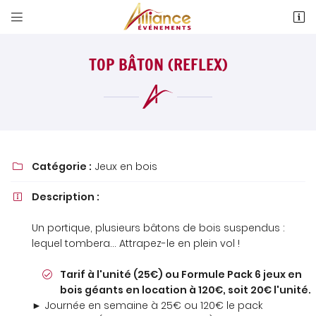


4 Allée Evariste Gallois
18 000 Bourges
TOP BÂTON (REFLEX)
02 48 24 76 19
Catégorie :
Jeux en bois

Description :

Adresse email de réception

Un portique, plusieurs bâtons de bois suspendus :
lequel tombera… Attrapez-le en plein vol !
Newsletter à recevoir

Tarif à l'unité (25€) ou Formule Pack 6 jeux en
En cochant cette case, vous consentez à recevoir nos propositions
bois géants en location à 120€, soit 20€ l'unité.
commerciales à l'adresse email indiqué ci-dessus. Vous pouvez vous
désinscrire à tout moment en utilisant
le formulaire de désinscription
.
► Journée en semaine à 25€ ou 120€ le pack