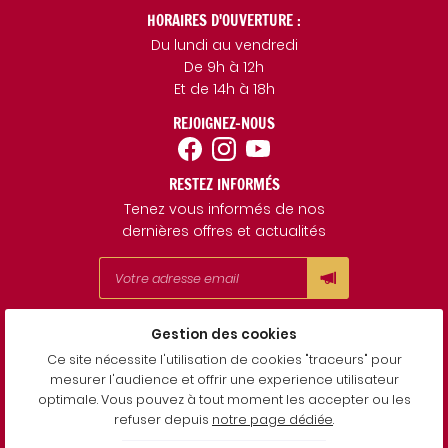
HORAIRES D'OUVERTURE :
Du lundi au vendredi
De 9h à 12h
Et de 14h à 18h
REJOIGNEZ-NOUS
RESTEZ INFORMÉS
Tenez vous informés de nos
dernières offres et actualités
Gestion des cookies
Mentions Légales
Conditions générales d'utilisation
Ce site nécessite l'utilisation de cookies "traceurs" pour
Politique de confidentialité
mesurer l'audience et offrir une experience utilisateur
Gestion des cookies
optimale. Vous pouvez à tout moment les accepter ou les
Sitemap
refuser depuis
notre page dédiée
.
Mariage et Fête 18 - Prestataire événementiel