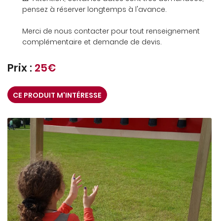
pensez à réserver longtemps à l'avance.
Merci de nous contacter pour tout renseignement
complémentaire et demande de devis.
Prix :
25€
CE PRODUIT M'INTÉRESSE
UNE QUESTION
ACCUEIL
ANIMATIONS
02 48 24 76 1
OFESSIONNELS
MARIAGES