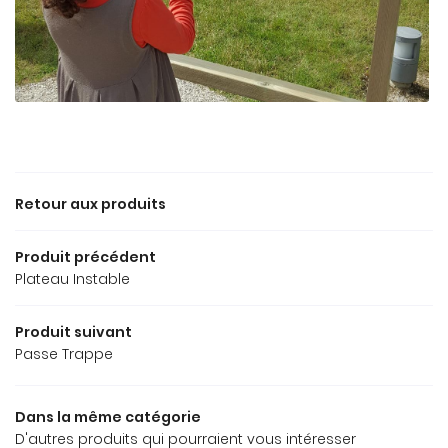
LOCATIONS
ELIER DU BALLON
RESTEZ INFOR
GALERIE
INSCRIPTION NEWS
AVIS
ACTUALITÉS
Retour aux produits
REJOIGNEZ-NOUS
CONTACT
Produit précédent
Plateau Instable
Produit suivant
Passe Trappe
Dans la même catégorie
D'autres produits qui pourraient vous intéresser