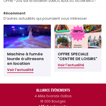
OFFRE -20% sur la location SUMOS ADULTES ou ENFANTS !
REJOIGNEZ-NOUS
CONTACT
Récemment
D'autres actualités qui pourraient vous intéresser
Machine à fumée
OFFRE SPECIALE
lourde à ultrasons
"CENTRE DE LOISIRS"
en location
Voir l'actualité
Voir l'actualité
ALLIANCE ÉVÉNEMENTS
4 Allée Evariste Gallois
18 000 Bourges