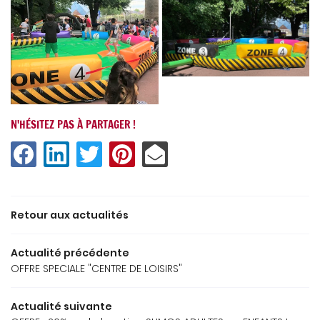
UNE QUESTION
ACCUEIL
ANIMATIONS
N'HÉSITEZ PAS À PARTAGER !
02 48 24 76 1
OFESSIONNELS
MARIAGES
LOCATIONS
Retour aux actualités
ELIER DU BALLON
RESTEZ INFOR
Actualité précédente
GALERIE
OFFRE SPECIALE "CENTRE DE LOISIRS"
INSCRIPTION NEWS
AVIS
Actualité suivante
ACTUALITÉS