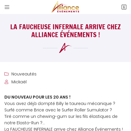


4 Allée Evariste Gallois
18 000 Bourges
LA FAUCHEUSE INFERNALE ARRIVE CHEZ
02 48 24 76 19
ALLIANCE ÉVÉNEMENTS !
Nouveautés

Mickaël

Adresse email de réception

DU NOUVEAU POUR LES 20 ANS !
Vous avez déjà dompté Billy le taureau mécanique ?
Newsletter à recevoir

Surfé comme Brice avec le Surfer Roller Sumulator ?
Tiré comme un chewing-gum sur les fils élastiques de
En cochant cette case, vous consentez à recevoir nos propositions
commerciales à l'adresse email indiqué ci-dessus. Vous pouvez vous
notre Elasto-Run ?...
désinscrire à tout moment en utilisant
le formulaire de désinscription
.
La FAUCHEUSE INFERNALE arrive chez Alliance Événements !